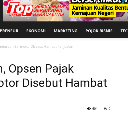
EPRENEUR
EKONOMI
MARKETING
POJOK BISNIS
TE
endaraan Bermotor Disebut Hambat Penjualan
n, Opsen Pajak
otor Disebut Hambat
604
0