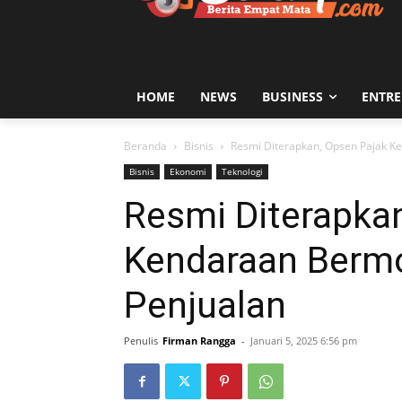
HOME
NEWS
BUSINESS
ENTR
Beranda
Bisnis
Resmi Diterapkan, Opsen Pajak K
Bisnis
Ekonomi
Teknologi
Resmi Diterapka
Kendaraan Berm
Penjualan
Penulis
Firman Rangga
-
Januari 5, 2025 6:56 pm