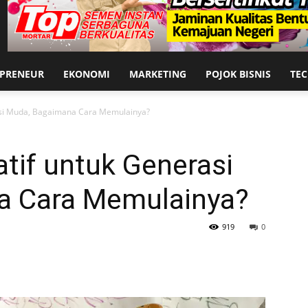
EPRENEUR
EKONOMI
MARKETING
POJOK BISNIS
TE
erasi Muda, Bagaimana Cara Memulainya?
eatif untuk Generasi
a Cara Memulainya?
919
0