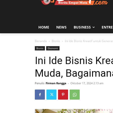
HOME
NEWS
BUSINESS
ENTR
Beranda
Bisnis
Ini Ide Bisnis Kreatif untuk Gen
Bisnis
Ekonomi
Ini Ide Bisnis Kr
Muda, Bagaiman
Penulis
Firman Rangga
-
Oktober 17, 2024 2:13 am