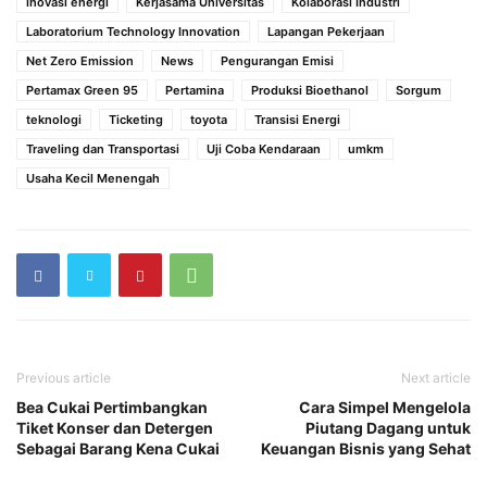
inovasi energi
Kerjasama Universitas
Kolaborasi Industri
Laboratorium Technology Innovation
Lapangan Pekerjaan
Net Zero Emission
News
Pengurangan Emisi
Pertamax Green 95
Pertamina
Produksi Bioethanol
Sorgum
teknologi
Ticketing
toyota
Transisi Energi
Traveling dan Transportasi
Uji Coba Kendaraan
umkm
Usaha Kecil Menengah
Previous article
Next article
Bea Cukai Pertimbangkan
Cara Simpel Mengelola
Tiket Konser dan Detergen
Piutang Dagang untuk
Sebagai Barang Kena Cukai
Keuangan Bisnis yang Sehat