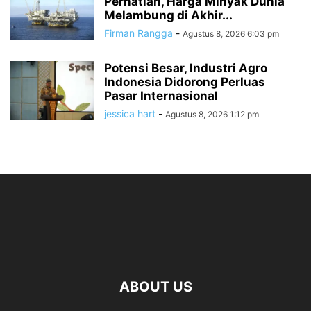
Perhatian, Harga Minyak Dunia
Melambung di Akhir...
Firman Rangga
-
Agustus 8, 2026 6:03 pm
Potensi Besar, Industri Agro
Indonesia Didorong Perluas
Pasar Internasional
jessica hart
-
Agustus 8, 2026 1:12 pm
ABOUT US