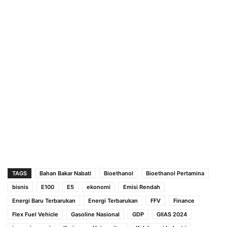
TAGS
Bahan Bakar Nabati
Bioethanol
Bioethanol Pertamina
bisnis
E100
E5
ekonomi
Emisi Rendah
Energi Baru Terbarukan
Energi Terbarukan
FFV
Finance
Flex Fuel Vehicle
Gasoline Nasional
GDP
GIIAS 2024