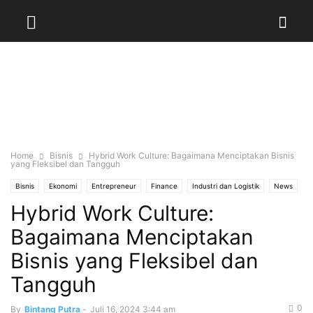
Home
Bisnis
Hybrid Work Culture: Bagaimana Menciptakan Bisnis
yang Fleksibel dan Tangguh
Bisnis
Ekonomi
Entrepreneur
Finance
Industri dan Logistik
News
Hybrid Work Culture:
Startup
Teknologi
UMKM
Bagaimana Menciptakan
Bisnis yang Fleksibel dan
Tangguh
0
By
Bintang Putra
-
Juli 16, 2024 3:44 am