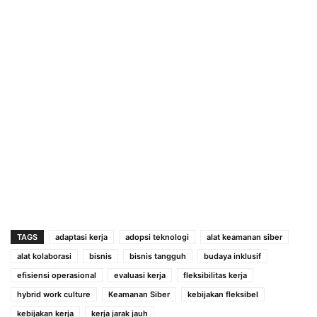
TAGS
adaptasi kerja
adopsi teknologi
alat keamanan siber
alat kolaborasi
bisnis
bisnis tangguh
budaya inklusif
efisiensi operasional
evaluasi kerja
fleksibilitas kerja
hybrid work culture
Keamanan Siber
kebijakan fleksibel
kebijakan kerja
kerja jarak jauh