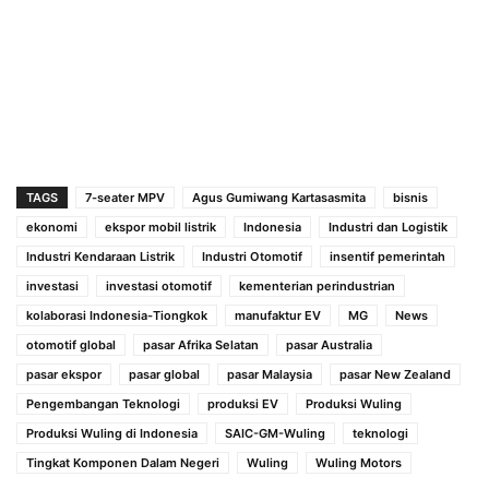
TAGS
7-seater MPV
Agus Gumiwang Kartasasmita
bisnis
ekonomi
ekspor mobil listrik
Indonesia
Industri dan Logistik
Industri Kendaraan Listrik
Industri Otomotif
insentif pemerintah
investasi
investasi otomotif
kementerian perindustrian
kolaborasi Indonesia-Tiongkok
manufaktur EV
MG
News
otomotif global
pasar Afrika Selatan
pasar Australia
pasar ekspor
pasar global
pasar Malaysia
pasar New Zealand
Pengembangan Teknologi
produksi EV
Produksi Wuling
Produksi Wuling di Indonesia
SAIC-GM-Wuling
teknologi
Tingkat Komponen Dalam Negeri
Wuling
Wuling Motors