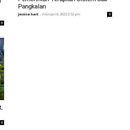
h
Pangkalan
jessica hart
-
Februari 8, 2025 3:52 pm
0
0
,
0