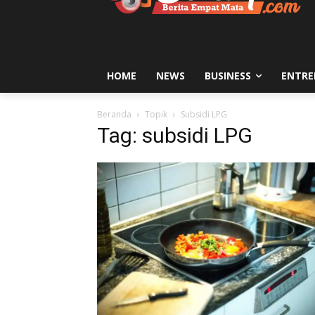
HOME
NEWS
BUSINESS
ENTRE
Beranda
Topik
Subsidi LPG
Tag: subsidi LPG