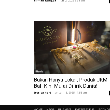
Firman Rangga
-
Juni 2, 2025 3:31 am
Bisnis
Bukan Hanya Lokal, Produk UKM
Bali Kini Mulai Dilirik Dunia!
jessica hart
-
Januari 15, 2025 11:56 am
HOME
NEWS
BUSINESS
ENTREPENEUR
ECONO