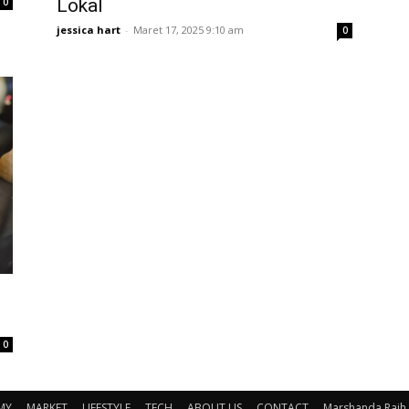
Lokal
0
jessica hart
-
Maret 17, 2025 9:10 am
0
0
MY
MARKET
LIFESTYLE
TECH
ABOUT US
CONTACT
Marshanda Raih P