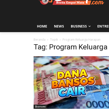
HOME
NEWS
BUSINESS
ENTRE
Beranda
Topik
Program Keluarga Harapan
Tag: Program Keluarga
Ekonomi