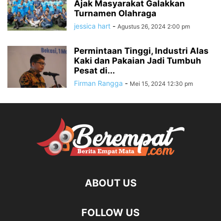
Ajak Masyarakat Galakkan
Turnamen Olahraga
jessica hart
-
Agustus 26, 2024 2:00 pm
Permintaan Tinggi, Industri Alas
Kaki dan Pakaian Jadi Tumbuh
Pesat di...
Firman Rangga
-
Mei 15, 2024 12:30 pm
ABOUT US
FOLLOW US